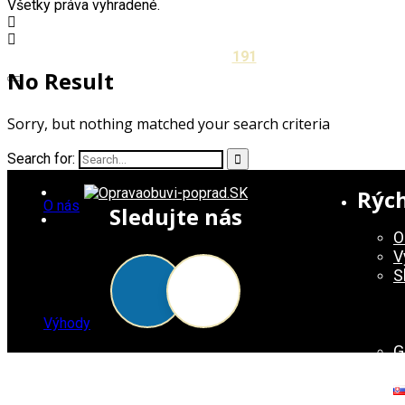
Všetky práva vyhradené.
191
No Result
Sorry, but nothing matched your search criteria
Search for:
Rých
O nás
Sledujte nás
O
V
S
Výhody
G
K