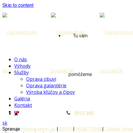
Skip to content
Tu vám
O nás
Výhody
Služby
pomôžeme
Oprava obuvi
Oprava galantérie
Výroba kľúčov a čipov
Galéria
Kontakt
0915 960
sk
Spravuje
netovapomoc.sk
|
GDPR
|
reCAPTCHA
|
Zásady ochra