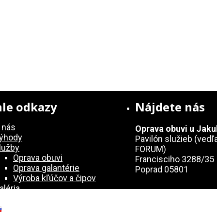
le odkazy
Nájdete nás
 nás
Oprava obuvi u Jak
ýhody
Pavilón služieb (vedľ
lužby
FORUM)
Oprava obuvi
Francisciho 3288/35
Oprava galantérie
Poprad 05801
Výroba kľúčov a čipov
aléria
ontakt