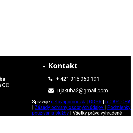
Kontakt
uba
+ 421 915 960 191
a OC
ujakuba2@gmail.com
Spravuje
netovapomoc.sk
|
GDPR
|
reCAPTCHA
|
Zásady ochrany osobných údajov
|
Podmienky
používania služby
| Všetky práva vyhradené