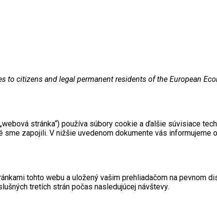
es to citizens and legal permanent residents of the European Ec
 „webová stránka“) používa súbory cookie a ďalšie súvisiace tec
ktoré sme zapojili. V nižšie uvedenom dokumente vás informujeme
tránkami tohto webu a uložený vašim prehliadačom na pevnom disk
lušných tretích strán počas nasledujúcej návštevy.