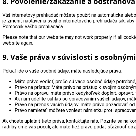
8. Povolenie/zakázanie a odstraňova
Váš internetový prehliadač môžete použiť na automatické aleb
je zmeniť nastavenia svojho internetového prehliadača tak, aby
Pomocník vášho prehliadača.
Please note that our website may not work properly if all cooki
website again.
9. Vaše práva v súvislosti s osobným
Pokiaľ ide o vaše osobné údaje, máte nasledujúce práva:
Máte právo vedieť, prečo sú vaše osobné údaje potrebné,
Právo na prístup: Máte právo na prístup k svojim osobný
Právo na opravu: máte právo kedykoľvek doplniť, opraviť
Ak nám udelíte súhlas so spracovaním vašich údajov, mát
Právo na prenos vašich údajov: máte právo požadovať od 
Právo namietať: môžete vzniesť námietku proti spracovan
Ak chcete uplatniť tieto práva, kontaktujte nás. Pozrite sa na 
radi by sme vás počuli, ale máte tiež právo podať sťažnosť do