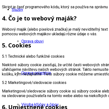
Skript je časť programového kódu, ktorý sa používa na správnu 
Služby
4. Čo je to webový maják?
Webový maják (alebo pixelová značka) je malý neviditeľný text
pomocou webových majákov ukladajú rôzne údaje o vás.
Oprava obuvi
5. Cookies
5.1 Technické alebo funkčné cookies
Niektoré súbory cookie zaisťujú, že určité časti webových st
uľahčujeme návštevu našich webových stránok. Takto nemusíte
Oprava galantérie
košíku, kým nezaplatíte. Tieto súbory cookie môžeme umiestň
5.2 Marketingové/sledovacie cookies
Marketingové/sledovacie súbory cookie sú súbory cookie alebo 
na sledovanie používateľa na tomto webe alebo na niekoľkých
Výroba kľúčov a čipov
6. Umiestnené cookies