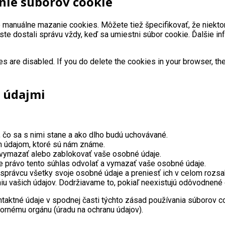
nie súborov cookie
o manuálne mazanie cookies. Môžete tiež špecifikovať, že niek
 ste dostali správu vždy, keď sa umiestni súbor cookie. Ďalšie i
es are disabled. If you do delete the cookies in your browser, the
i údajmi
 čo sa s nimi stane a ako dlho budú uchovávané.
m údajom, ktoré sú nám známe.
, vymazať alebo zablokovať vaše osobné údaje.
e právo tento súhlas odvolať a vymazať vaše osobné údaje.
správcu všetky svoje osobné údaje a preniesť ich v celom rozs
iu vašich údajov. Dodržiavame to, pokiaľ neexistujú odôvodnené
kontaktné údaje v spodnej časti týchto zásad používania súborov 
zornému orgánu (úradu na ochranu údajov).