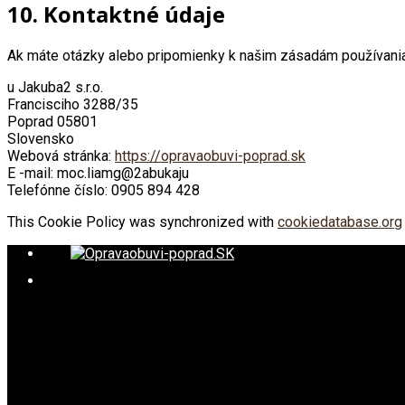
10. Kontaktné údaje
Ak máte otázky alebo pripomienky k našim zásadám používania 
u Jakuba2 s.r.o.
Francisciho 3288/35
Poprad 05801
Slovensko
Webová stránka:
https://opravaobuvi-poprad.sk
E -mail:
moc.liamg@2abukaju
Telefónne číslo: 0905 894 428
This Cookie Policy was synchronized with
cookiedatabase.org