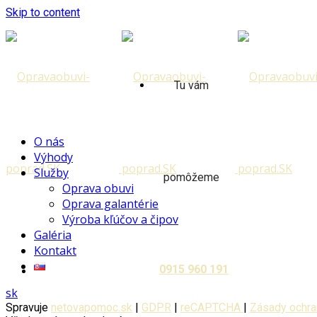
Skip to content
Tu vám
O nás
Výhody
Služby
pomôžeme
Oprava obuvi
Oprava galantérie
Výroba kľúčov a čipov
Galéria
Kontakt
0915 960 191
sk
Spravuje
netovapomoc.sk
|
GDPR
|
reCAPTCHA
|
Zásady ochra